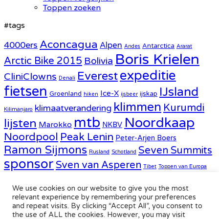
Toppen zoeken
#tags
Aconcagua
4000ers
Alpen
Antarctica
Andes
Ararat
Boris Krielen
Arctic Bike 2015
Bolivia
expeditie
Everest
CliniClowns
Denali
fietsen
IJsland
Ice-X
Groenland
ijskap
hiken
ijsbeer
klimmen
Kurumdi
klimaatverandering
Kilimanjaro
mtb
Noordkaap
lijsten
Marokko
NKBV
Noordpool
Peak Lenin
Peter-Arjen Boers
Ramon Sijmons
Seven Summits
Rusland
Schotland
sponsor
Sven van Asperen
Tibet
Toppen van Europa
weblog
WNF
Zwitserland
UIAA
wind
We use cookies on our website to give you the most
relevant experience by remembering your preferences
Ice-X.nl
and repeat visits. By clicking “Accept All”, you consent to
the use of ALL the cookies. However, you may visit