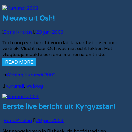
Nieuws uit Osh!
Boris Krielen
29 juni 2003
Toch nog een bericht voordat ik naar het basecamp
vertrek. Vlucht naar Osh was niet echt lekker. Het
vliegtuigje maakte een enorme herrie en trilde…
READ MORE
Weblog Kurumdi 2003
Kurumdi
,
weblog
Eerste live bericht uit Kyrgyzstan!
Boris Krielen
29 juni 2003
Net aangekomen in Bishkek, de hoofdstad van