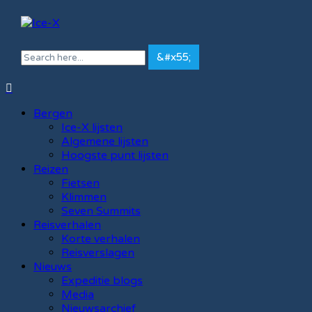
Bergen
Ice-X lijsten
Algemene lijsten
Hoogste punt lijsten
Reizen
Fietsen
Klimmen
Seven Summits
Reisverhalen
Korte verhalen
Reisverslagen
Nieuws
Expeditie blogs
Media
Nieuwsarchief