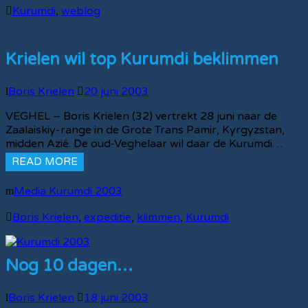
Kurumdi
,
weblog
Krielen wil top Kurumdi beklimmen
Boris Krielen
20 juni 2003
VEGHEL – Boris Krielen (32) vertrekt 28 juni naar de
Zaalaiskiy-range in de Grote Trans Pamir, Kyrgyzstan,
midden Azië. De oud-Veghelaar wil daar de Kurumdi…
READ MORE
Media Kurumdi 2003
Boris Krielen
,
expeditie
,
klimmen
,
Kurumdi
Nog 10 dagen…
Boris Krielen
18 juni 2003