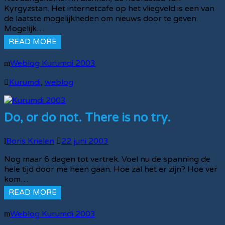
Kyrgyzstan. Het internetcafe op het vliegveld is een van
de laatste mogelijkheden om nieuws door te geven.
Mogelijk…
READ MORE
Weblog Kurumdi 2003
Kurumdi
,
weblog
Do, or do not. There is no try.
Boris Krielen
22 juni 2003
Nog maar 6 dagen tot vertrek. Voel nu de spanning de
hele tijd door me heen gaan. Hoe zal het er zijn? Hoe ver
kom…
READ MORE
Weblog Kurumdi 2003