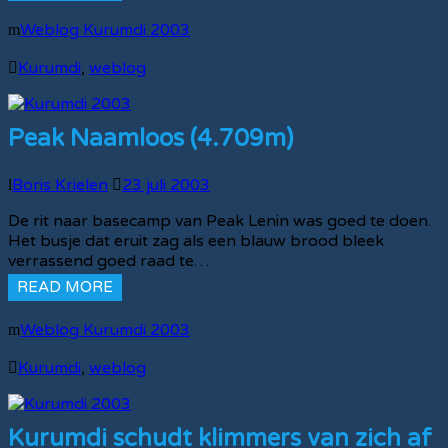
Weblog Kurumdi 2003
Kurumdi
,
weblog
Peak Naamloos (4.709m)
Boris Krielen
23 juli 2003
De rit naar basecamp van Peak Lenin was goed te doen.
Het busje dat eruit zag als een blauw brood bleek
verrassend goed raad te…
READ MORE
Weblog Kurumdi 2003
Kurumdi
,
weblog
Kurumdi schudt klimmers van zich af