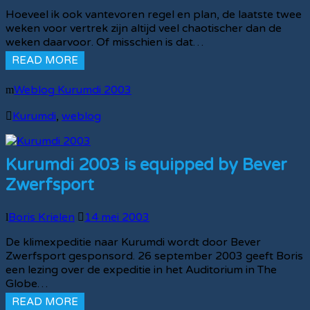
Hoeveel ik ook vantevoren regel en plan, de laatste twee
weken voor vertrek zijn altijd veel chaotischer dan de
weken daarvoor. Of misschien is dat…
READ MORE
Weblog Kurumdi 2003
Kurumdi
,
weblog
Kurumdi 2003 is equipped by Bever
Zwerfsport
Boris Krielen
14 mei 2003
De klimexpeditie naar Kurumdi wordt door Bever
Zwerfsport gesponsord. 26 september 2003 geeft Boris
een lezing over de expeditie in het Auditorium in The
Globe…
READ MORE