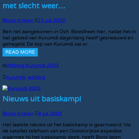
met slecht weer…
Boris Krielen
15 juli 2003
Ben net aangekomen in Osh. Bloedheet hier, nadat het in
het gebied van Kurumdi dagenlang heetf gesneeuwd en
gehageld. De top van Kurumdi zat er…
READ MORE
Weblog Kurumdi 2003
Kurumdi
,
weblog
Nieuws uit basiskamp!
Boris Krielen
8 juli 2003
Het laatste nieuws uit het basiskamp is gearriveerd. Via
de satelliet telefoon van een Oostenrijkse expeditie
waarmee hij het basiskamp deelt, heeft Boris laten