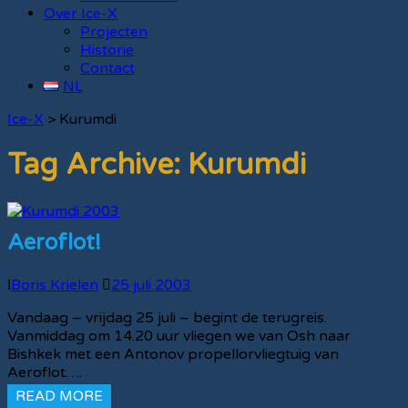
Over Ice-X
Projecten
Historie
Contact
NL
Ice-X
>
Kurumdi
Tag Archive:
Kurumdi
Aeroflot!
Boris Krielen
25 juli 2003
Vandaag – vrijdag 25 juli – begint de terugreis.
Vanmiddag om 14.20 uur vliegen we van Osh naar
Bishkek met een Antonov propellorvliegtuig van
Aeroflot….
READ MORE