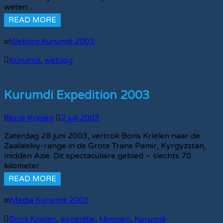
weten…
READ MORE
Weblog Kurumdi 2003
Kurumdi
,
weblog
Kurumdi Expedition 2003
Boris Krielen
2 juli 2003
Zaterdag 28 juni 2003, vertrok Boris Krielen naar de
Zaalaiskiy-range in de Grote Trans Pamir, Kyrgyzstan,
midden Azië. Dit spectaculaire gebied – slechts 70
kilometer…
READ MORE
Media Kurumdi 2003
Boris Krielen
,
expeditie
,
klimmen
,
Kurumdi