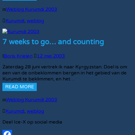
Weblog Kurumdi 2003
Kurumdi
,
weblog
7 weeks to go… and counting
Boris Krielen
12 mei 2003
Zaterdag 28 juni vertrek ik naar Kyrgyzstan. Doel is om
een van de onbeklommen bergen in het gebied van de
Kurumdi te beklimmen, en het…
READ MORE
Weblog Kurumdi 2003
Kurumdi
,
weblog
Deel Ice-X op social media